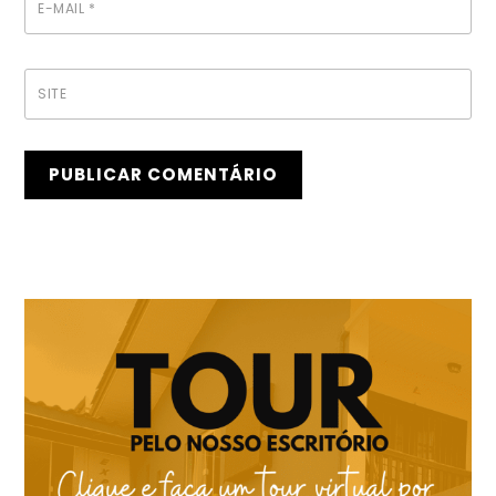
E-MAIL
*
SITE