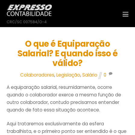
CRC/SC 007584/O-4
O que é Equiparação
Salarial? E quando isso é
válido?
Colaboradores
,
Legislação
,
Salário
0
A equiparação salarial, resumidamente, ocorre
quando o colaborador exerce a mesma função de
outro colaborador, contudo precisamos entender
quando de fato essa situação acontece.
Aqui trataremos exclusivamente da esfera
trabalhista, e o primeiro ponto ser entendido é o que