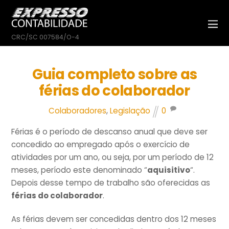
CRC/SC 007584/O-4
Guia completo sobre as
férias do colaborador
Colaboradores
,
Legislação
0
Férias é o período de descanso anual que deve ser
concedido ao empregado após o exercício de
atividades por um ano, ou seja, por um período de 12
meses, período este denominado “
aquisitivo
“.
Depois desse tempo de trabalho são oferecidas as
férias do colaborador
.
As férias devem ser concedidas dentro dos 12 meses