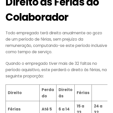
Direito às Férias
do
Colaborador
Todo empregado terá direito anualmente ao gozo
de um período de férias, sem prejuízo da
remuneração, computando-se este período inclusive
como tempo de serviço.
Quando o empregado tiver mais de 32 faltas no
período aquisitivo, este perderá o direito às férias, na
seguinte proporção:
Perda
Direito
Direito
Férias
do
às
15 a
24 a
Férias
Até 5
6 a 14
23
32