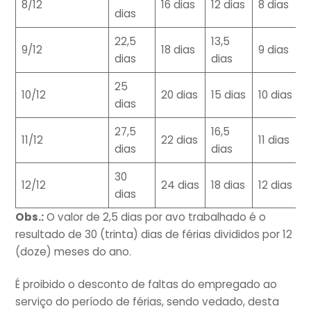
8/12
16 dias
12 dias
8 dias
dias
22,5
13,5
9/12
18 dias
9 dias
dias
dias
25
10/12
20 dias
15 dias
10 dias
dias
27,5
16,5
11/12
22 dias
11 dias
dias
dias
30
12/12
24 dias
18 dias
12 dias
dias
Obs.:
O valor de 2,5 dias por avo trabalhado é o
resultado de 30 (trinta) dias de férias divididos por 12
(doze) meses do ano.
É proibido o desconto de faltas do empregado ao
serviço do período de férias, sendo vedado, desta